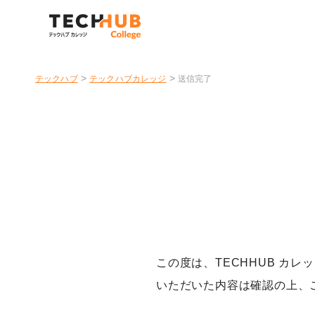
>
>
テックハブ
テックハブカレッジ
送信完了
この度は、TECHHUB カ
いただいた内容は確認の上、